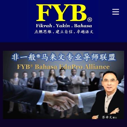
BOUT
S】
办人
NDER】
COVER HEADER
程系统
YB®
Cover Subline
RSE】
习班
ITION
ASS】
访谈
RVIEW】