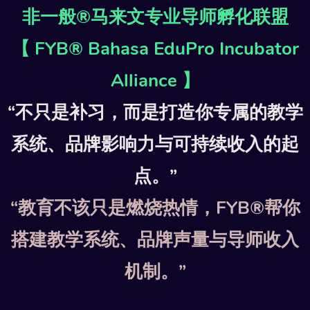
非一般®马来文专业导师孵化联盟
奖项
ARD】
【 FYB® Bahasa EduPro Incubator
Alliance 】
相簿
LERY】
“不只是补习，而是打造你专属的教学
联系
系统、品牌影响力与可持续收入的起
TACT】
点。”
文导师
“教育不该只是燃烧热情，FYB®帮你
公会
OBM】
搭建教学系统、品牌声量与导师收入
年级
机制。”
评估
PT4